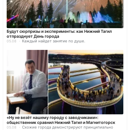
Будут сюрпризы и эксперименты: как Нижний Тагил
отпразднует День города
Каждый найдет занятие по душе.
05.08
«Ну не везёт нашему городу с заводчиками»:
общественник сравнил Нижний Тагил и Магнитогорск
Схожие города демонстрируют принципиально
05.08