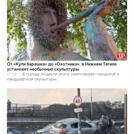
От «Купи барашка» до «Охотника»: в Нижнем Тагиле
установят необычные скульптуры
В городе подвели итоги симпозиума городской и
07.08
ландшафтной скульптуры.