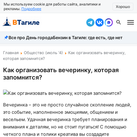
Мы используем cookie для работы сайта, аналитики и
Хорошо
рекламы.
Подробнее
Все про День города
Бензин в Тагиле: где есть, где нет
Все новости
Происшествия
Главная
Общество (июль '4)
Как организовать вечеринку,
которая запомнится?
Город
Как организовать вечеринку, которая
запомнится?
Власть
Жизнь
Экономика
Вечеринка – это не просто случайное скопление людей,
это событие, наполненное эмоциями, общением и
Общество
весельем. Удачная вечеринка требует планирования и
внимания к деталям, но не стоит пугаться! С помощью
Рассказать новость
четкого плана и толики креатива вы создадите