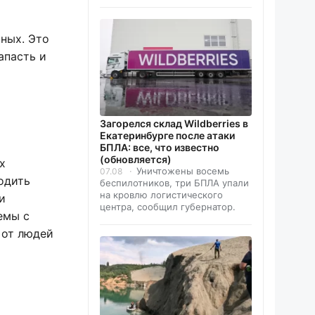
ных. Это
апасть и
Загорелся склад Wildberries в
Екатеринбурге после атаки
БПЛА: все, что известно
(обновляется)
х
Уничтожены восемь
07.08
одить
беспилотников, три БПЛА упали
на кровлю логистического
и
центра, сообщил губернатор.
емы с
 от людей