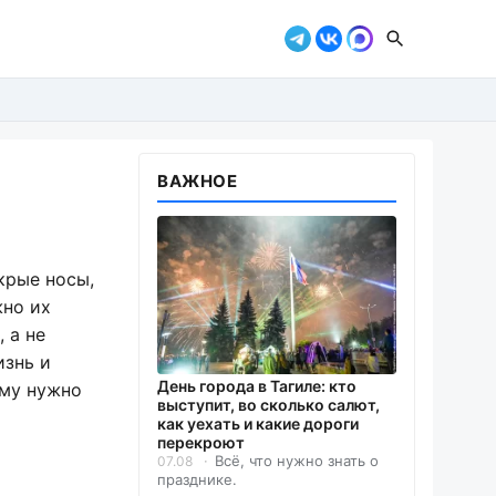
ВАЖНОЕ
окрые носы,
жно их
 а не
изнь и
День города в Тагиле: кто
ому нужно
выступит, во сколько салют,
как уехать и какие дороги
перекроют
Всё, что нужно знать о
07.08
празднике.