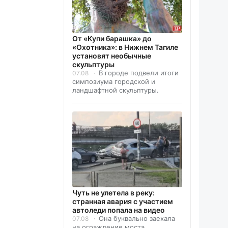
От «Купи барашка» до
«Охотника»: в Нижнем Тагиле
установят необычные
скульптуры
В городе подвели итоги
07.08
симпозиума городской и
ландшафтной скульптуры.
Чуть не улетела в реку:
странная авария с участием
автоледи попала на видео
Она буквально заехала
07.08
на ограждение моста.