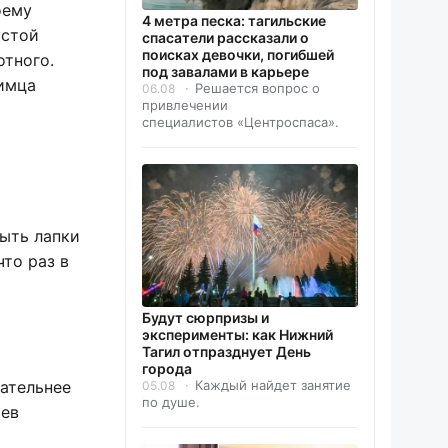
оему
4 метра песка: тагильские
устой
спасатели рассказали о
поисках девочки, погибшей
отного.
под завалами в карьере
бимца
Решается вопрос о
06.08
привлечении
специалистов «Центроспаса».
мыть лапки
что раз в
Будут сюрпризы и
эксперименты: как Нижний
Тагил отпразднует День
города
Каждый найдет занятие
мательнее
05.08
по душе.
яев