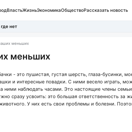
род
Власть
Жизнь
Экономика
Общество
Рассказать новость
 где нет
 наших меньших
ших меньших
ачки - это пушистая, густая шерсть, глаза-бусинки, м
шки и интересные повадки. С ними весело играть, мо
за ними наблюдать часами. Это настоящие члены семьи,
ужно сразу усвоить: это большая ответственность за ж
животного. У них есть свои проблемы и болезни. Поэт