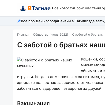
Все новости
Происшествия
Го
Все про День города
Бензин в Тагиле: где есть,
Главная
Общество (июль 2022)
С заботой о братьях
С заботой о братьях на
Кошечки, соб
милые морда
обнимать и 
игрушки. Когда в доме появляется питомец, н
здоровье полностью зависимого от человека 
заботиться о здоровье четвероногих друзей.
Вакцинация