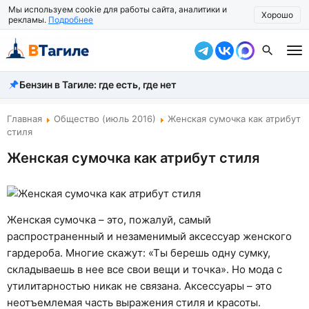
Мы используем cookie для работы сайта, аналитики и
Хорошо
рекламы.
Подробнее
Бензин в Тагиле: где есть, где нет
Все новости
Происшествия
Главная
Общество (июль 2016)
Женская сумочка как атрибут
стиля
Город
Женская сумочка как атрибут стиля
Власть
Жизнь
Женская сумочка – это, пожалуй, самый
Экономика
распространенный и незаменимый аксессуар женского
гардероба. Многие скажут: «Ты берешь одну сумку,
Общество
складываешь в нее все свои вещи и точка». Но мода с
утилитарностью никак не связана. Аксессуары – это
Рассказать новость
неотъемлемая часть выражения стиля и красоты.