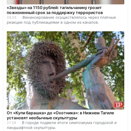
«Звезды» на 1150 рублей: тагильчанину грозит
пожизненный срок за поддержку террористов
Финансирование осуществлялось через платные
08.08
реакции под публикациями в одном из каналов.
От «Купи барашка» до «Охотника»: в Нижнем Тагиле
установят необычные скульптуры
В городе подвели итоги симпозиума городской и
07.08
ландшафтной скульптуры.