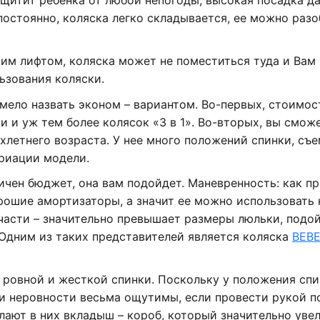
постоянно, коляска легко складывается, ее можно разо
ким лифтом, коляска может не поместиться туда и Вам
ьзования коляски.
ело назвать эконом – вариантом. Во-первых, стоимос
 и уж тем более колясок «3 в 1». Во-вторых, вы смож
хлетнего возраста. У нее много положений спинки, съ
риации модели.
ичен бюджет, она вам подойдет. Маневренность: как пр
рошие амортизаторы, а значит ее можно использовать
 части – значительно превышает размеры люльки, подо
 Одним из таких представителей является коляска
BEBE
е ровной и жесткой спинки. Поскольку у положения сп
и неровности весьма ощутимы, если провести рукой п
лают в них вкладыш – короб, который значительно уве