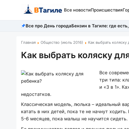
Все новости
Происшествия
Го
Все про День города
Бензин в Тагиле: где есть,
Главная
Общество (июль 2016)
Как выбрать коляску 
Как выбрать коляску дл
Все совреме
три типа: к
и «3 в 1». 
недостатков.
Классическая модель, люлька – идеальный в
катать в них детей, пока те не начнут ходит
5-6 месяцев, пока малыш не научится сидеть.
Ее преимущества: теплая и прочная люлька з