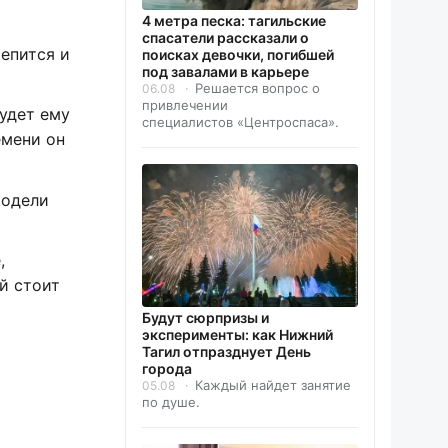
4 метра песка: тагильские
спасатели рассказали о
епится и
поисках девочки, погибшей
под завалами в карьере
Решается вопрос о
06.08
привлечении
удет ему
специалистов «Центроспаса».
емени он
модели
,
й стоит
Будут сюрпризы и
эксперименты: как Нижний
Тагил отпразднует День
города
Каждый найдет занятие
05.08
по душе.