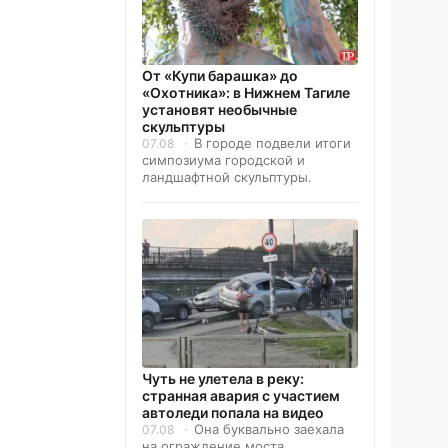
От «Купи барашка» до
«Охотника»: в Нижнем Тагиле
установят необычные
скульптуры
В городе подвели итоги
07.08
симпозиума городской и
ландшафтной скульптуры.
Чуть не улетела в реку:
странная авария с участием
автоледи попала на видео
Она буквально заехала
07.08
на ограждение моста.