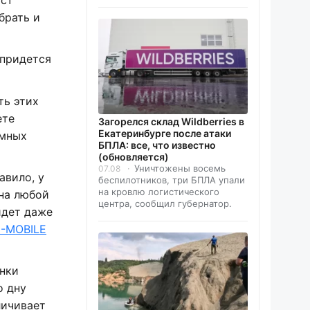
брать и
 придется
ть этих
ете
Загорелся склад Wildberries в
Екатеринбурге после атаки
емных
БПЛА: все, что известно
(обновляется)
Уничтожены восемь
07.08
авило, у
беспилотников, три БПЛА упали
на кровлю логистического
 на любой
центра, сообщил губернатор.
йдет даже
-MOBILE
инки
о дну
личивает