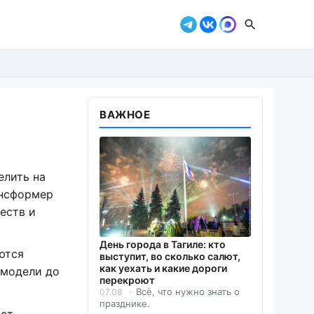
ВАЖНОЕ
елить на
ансформер
еств и
День города в Тагиле: кто
ются
выступит, во сколько салют,
как уехать и какие дороги
 модели до
перекроют
Всё, что нужно знать о
07.08
празднике.
аст