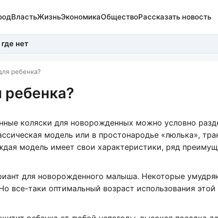
род
Власть
Жизнь
Экономика
Общество
Рассказать новость
 где нет
для ребенка?
я ребенка?
нные коляски для новорожденных можно условно разд
лассическая модель или в простонародье «люлька», тр
Каждая модель имеет свои характеристики, ряд преимущ
ариант для новорожденного малыша. Некоторые умудря
ь. Но все-таки оптимальный возраст использования этой
ащитит ребенка от любой непогоды, высокая посадка д