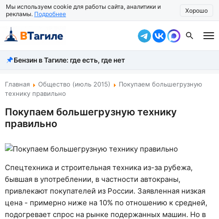
Мы используем cookie для работы сайта, аналитики и
Хорошо
рекламы.
Подробнее
Бензин в Тагиле: где есть, где нет
Все новости
Происшествия
Главная
Общество (июль 2015)
Покупаем большегрузную
технику правильно
Город
Покупаем большегрузную технику
правильно
Власть
Жизнь
Экономика
Спецтехника и строительная техника из-за рубежа,
бывшая в употреблении, в частности автокраны,
Общество
привлекают покупателей из России. Заявленная низкая
цена - примерно ниже на 10% по отношению к средней,
Рассказать новость
подогревает спрос на рынке подержанных машин. Но в