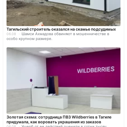
Тагильский строитель оказался на скамье подсудимых
Шамси Ахмадова обвиняют в мошенничестве в
06.08
особо крупном размере.
Золотая схема: сотрудница ПВЗ Wildberries в Тагиле
придумала, как воровать украшения из заказов
Ущерб от ее действий оценили в сотни тысяч
06.08