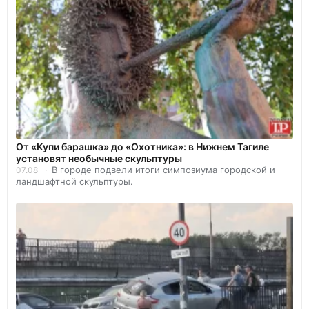
От «Купи барашка» до «Охотника»: в Нижнем Тагиле
установят необычные скульптуры
В городе подвели итоги симпозиума городской и
07.08
ландшафтной скульптуры.