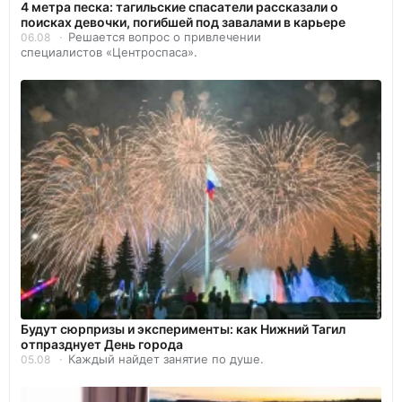
4 метра песка: тагильские спасатели рассказали о
поисках девочки, погибшей под завалами в карьере
Решается вопрос о привлечении
06.08
специалистов «Центроспаса».
Будут сюрпризы и эксперименты: как Нижний Тагил
отпразднует День города
Каждый найдет занятие по душе.
05.08