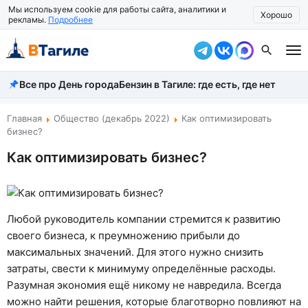
Мы используем cookie для работы сайта, аналитики и
Хорошо
рекламы.
Подробнее
Все про День города
Бензин в Тагиле: где есть, где нет
Все новости
Происшествия
Главная
Общество (декабрь 2022)
Как оптимизировать
бизнес?
Город
Как оптимизировать бизнес?
Власть
Жизнь
Любой руководитель компании стремится к развитию
Экономика
своего бизнеса, к преумножению прибыли до
максимальных значений. Для этого нужно снизить
Общество
затраты, свести к минимуму определённые расходы.
Разумная экономия ещё никому не навредила. Всегда
Рассказать новость
можно найти решения, которые благотворно повлияют на