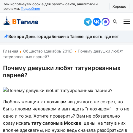
Мы используем cookie для работы сайта, аналитики и
Хорошо
рекламы.
Подробнее
Все про День города
Бензин в Тагиле: где есть, где нет
Все новости
Происшествия
Главная
Общество (декабрь 2016)
Почему девушки любят
татуированных парней?
Город
Почему девушки любят татуированных
парней?
Власть
Жизнь
Экономика
Любовь женщин к плохишам ни для кого не секрет, но
быть плохим человеком и выглядеть “плохишом” - это не
Общество
одно и то же. Хотите проверить? Вам не обязательно
сразу искать
Рассказать новость
тату салоны в Москве
, цены на тату в них
вполне адекватны, но нужно ведь сначала разобраться в