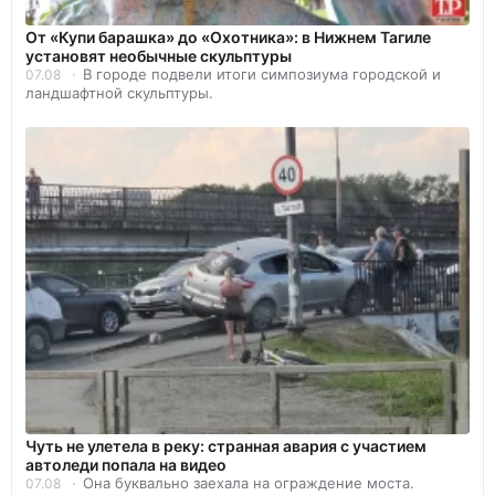
От «Купи барашка» до «Охотника»: в Нижнем Тагиле
установят необычные скульптуры
В городе подвели итоги симпозиума городской и
07.08
ландшафтной скульптуры.
Чуть не улетела в реку: странная авария с участием
автоледи попала на видео
Она буквально заехала на ограждение моста.
07.08