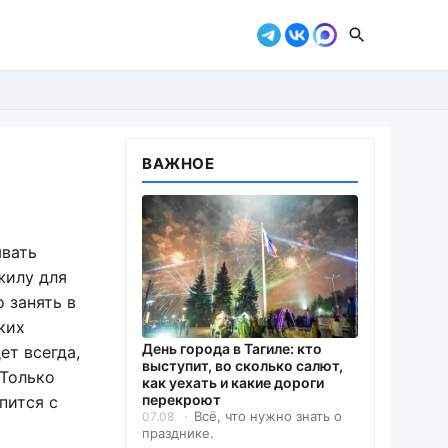
ВАЖНОЕ
ывать
жилу для
 занять в
ких
День города в Тагиле: кто
ет всегда,
выступит, во сколько салют,
 Только
как уехать и какие дороги
перекроют
пится с
Всё, что нужно знать о
07.08
празднике.