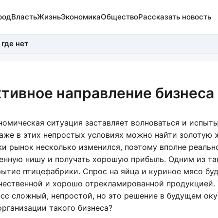
род
Власть
Жизнь
Экономика
Общество
Рассказать новость
 где нет
тивное направление бизнеса
номическая ситуация заставляет волноваться и испыт
даже в этих непростых условиях можно найти золотую 
аки рынок несколько изменился, поэтому вполне реально
енную нишу и получать хорошую прибыль. Одним из та
ытие птицефабрики. Спрос на яйца и куриное мясо буд
ачественной и хорошо отрекламированной продукцией.
сс сложный, непростой, но это решение в будущем оку
организации такого бизнеса?