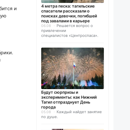
4 метра песка: тагильские
бится и
спасатели рассказали о
ную
поисках девочки, погибшей
под завалами в карьере
Решается вопрос о
06.08
привлечении
специалистов «Центроспаса».
брики.
ы
Будут сюрпризы и
эксперименты: как Нижний
Тагил отпразднует День
города
Каждый найдет занятие
05.08
по душе.