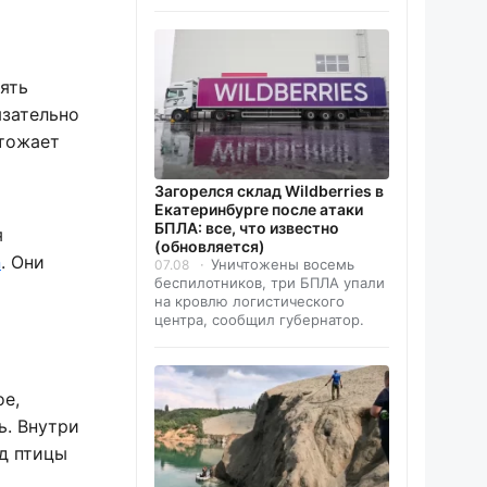
лять
язательно
чтожает
Загорелся склад Wildberries в
Екатеринбурге после атаки
БПЛА: все, что известно
я
(обновляется)
n
. Они
Уничтожены восемь
07.08
беспилотников, три БПЛА упали
на кровлю логистического
центра, сообщил губернатор.
ое,
ь. Внутри
д птицы