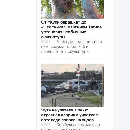
От «Купи барашка» до
«Охотника»: в Нижнем Тагиле
установят необычные
скульптуры
В городе подвели итоги
07.08
симпозиума городской и
ландшафтной скульптуры.
Чуть не улетела в реку:
странная авария с участием
автоледи попала на видео
Она буквально заехала
07.08
на ограждение моста.