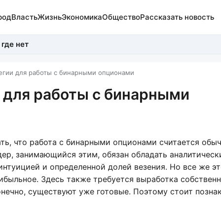
род
Власть
Жизнь
Экономика
Общество
Рассказать новость
 где нет
егии для работы с бинарными опционами
 для работы с бинарными
ать, что работа с бинарными опционами считается обы
дер, занимающийся этим, обязан обладать аналитическ
интуицией и определенной долей везения. Но все же эт
ибыльное. Здесь также требуется выработка собствен
нечно, существуют уже готовые. Поэтому стоит позна