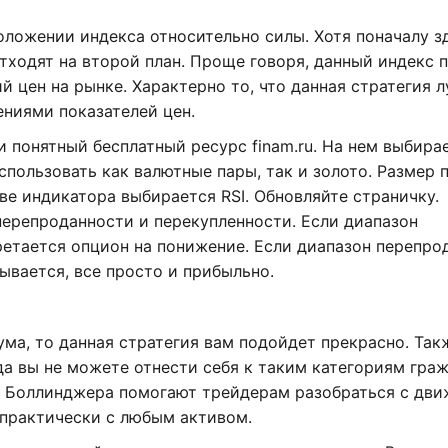
оложении индекса относительно силы. Хотя поначалу з
отходят на второй план. Проще говоря, данный индекс 
 цен на рынке. Характерно то, что данная стратегия 
ниями показателей цен.
 понятный бесплатный ресурс finam.ru. На нем выбира
спользовать как валютные пары, так и золото. Размер 
тве индикатора выбирается RSI. Обновляйте страничку.
ерепроданности и перекупленности. Если диапазон
ретается опцион на понижение. Если диапазон перепро
ывается, все просто и прибыльно.
ма, то данная стратегия вам подойдет прекрасно. Так
да вы не можете отнести себя к таким категориям граж
сы Боллинджера помогают трейдерам разобраться с дв
 практически с любым активом.