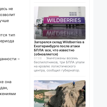
десь не
позволит
лучше
ется тип
периода
Загорелся склад Wildberries в
Екатеринбурге после атаки
БПЛА: все, что известно
(обновляется)
Уничтожены восемь
07.08
данности –
беспилотников, три БПЛА упали
на кровлю логистического
центра, сообщил губернатор.
же она
дан,
ижениями