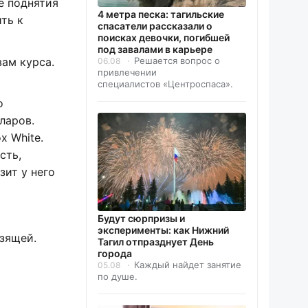
е поднятия
4 метра песка: тагильские
ть к
спасатели рассказали о
поисках девочки, погибшей
под завалами в карьере
Решается вопрос о
ам курса.
06.08
привлечении
специалистов «Центроспаса».
о
ларов.
х White.
сть,
зит у него
Будут сюрпризы и
эксперименты: как Нижний
ьзящей.
Тагил отпразднует День
города
Каждый найдет занятие
05.08
по душе.