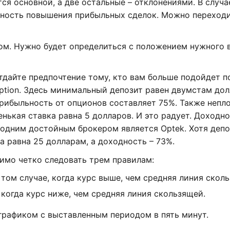
ся основной, а две остальные – отклонениями. В случа
тность повышения прибыльных сделок. Можно переходи
ом. Нужно будет определиться с положением нужного в
тдайте предпочтение тому, кто вам больше подойдет п
tion. Здесь минимальный депозит равен двумстам дол
рибыльность от опционов составляет 75%. Также непло
ькая ставка равна 5 долларов. И это радует. Доходно
е одним достойным брокером является Optek. Хотя депо
 равна 25 долларам, а доходность – 73%.
имо четко следовать трем правилам:
том случае, когда курс выше, чем средняя линия скол
когда курс ниже, чем средняя линия скользящей.
графиком с выставленным периодом в пять минут.