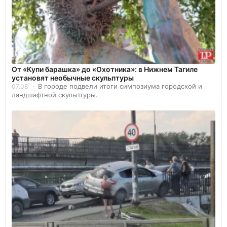
От «Купи барашка» до «Охотника»: в Нижнем Тагиле
установят необычные скульптуры
В городе подвели итоги симпозиума городской и
07.08
ландшафтной скульптуры.