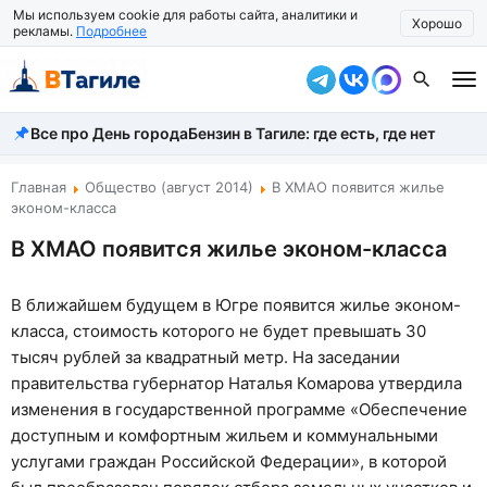
Мы используем cookie для работы сайта, аналитики и
Хорошо
рекламы.
Подробнее
Все про День города
Бензин в Тагиле: где есть, где нет
Все новости
Происшествия
Главная
Общество (август 2014)
В ХМАО появится жилье
эконом-класса
Город
В ХМАО появится жилье эконом-класса
Власть
В ближайшем будущем в Югре появится жилье эконом-
Жизнь
класса, стоимость которого не будет превышать 30
тысяч рублей за квадратный метр. На заседании
Экономика
правительства губернатор Наталья Комарова утвердила
Общество
изменения в государственной программе «Обеспечение
доступным и комфортным жильем и коммунальными
Рассказать новость
услугами граждан Российской Федерации», в которой