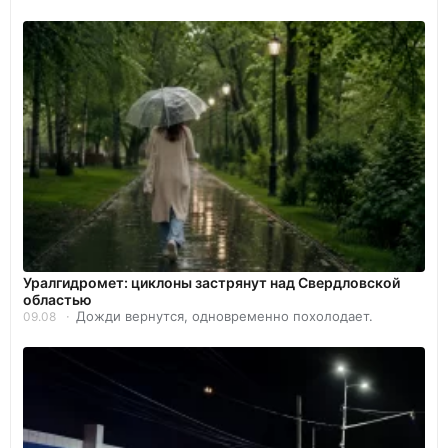
Уралгидромет: циклоны застрянут над Свердловской
областью
Дожди вернутся, одновременно похолодает.
09.08