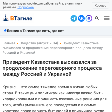
Мы используем cookie для работы сайта, аналитики и
Хорошо
рекламы.
Подробнее
Бензин в Тагиле: где есть, где нет
Все новости
Происшествия
Главная
Общество (август 2014)
Призидент Казахстана
высказался за продолжение переговорного процесса между
Город
Россией и Украиной
Призидент Казахстана высказался за
Власть
продолжение переговорного процесса
Жизнь
между Россией и Украиной
Экономика
Кризис — это самое тяжелое время в жизни любых
стран. В такие дни политикам как никогда важно быть
Общество
хладнокровными и принимать взвешенные решения для
Рассказать новость
того, чтобы уменьшить его последствия и в самые
короткие сроки вернуть быт людей в привычное русло.