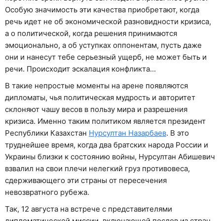
Особую значимость эти качества приобретают, когда
речь идет не об экономической разновидности кризиса,
а о политической, когда решения принимаются
эмоционально, а об уступках оппонентам, пусть даже
они и нанесут тебе серьезный ущерб, не может быть и
речи. Происходит эскалация конфликта...
В такие непростые моменты на арене появляются
дипломаты, чья политическая мудрость и авторитет
склоняют чашу весов в пользу мира и разрешения
кризиса. Именно таким политиком является президент
Республики Казахстан
Нурсултан Назарбаев
. В это
труднейшее время, когда два братских народа России и
Украины близки к состоянию войны, Нурсултан Абишевич
взвалил на свои плечи нелегкий груз противовеса,
сдерживающего эти страны от пересечения
невозвратного рубежа.
Так, 12 августа на встрече с представителями
дипломатической миссии, включающей послов из стран