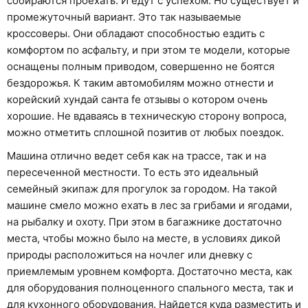
собираются проехать. И едут с успехом. Но существует и
промежуточный вариант. Это так называемые
кроссоверы. Они обладают способностью ездить с
комфортом по асфальту, и при этом те модели, которые
оснащены полным приводом, совершенно не боятся
бездорожья. К таким автомобилям можно отнести и
корейский хундай санта fe отзывы о котором очень
хорошие. Не вдаваясь в техническую сторону вопроса,
можно отметить сплошной позитив от любых поездок.
Машина отлично ведет себя как на трассе, так и на
пересеченной местности. То есть это идеальный
семейный экипаж для прогулок за городом. На такой
машине смело можно ехать в лес за грибами и ягодами,
на рыбалку и охоту. При этом в багажнике достаточно
места, чтобы можно было на месте, в условиях дикой
природы расположиться на ночлег или дневку с
приемлемым уровнем комфорта. Достаточно места, как
для оборудования полноценного спального места, так и
для кухонного оборудования. Найдется куда разместить и