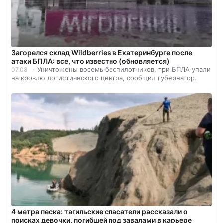
Загорелся склад Wildberries в Екатеринбурге после
атаки БПЛА: все, что известно (обновляется)
Уничтожены восемь беспилотников, три БПЛА упали
07.08
на кровлю логистического центра, сообщил губернатор.
4 метра песка: тагильские спасатели рассказали о
поисках девочки, погибшей под завалами в карьере