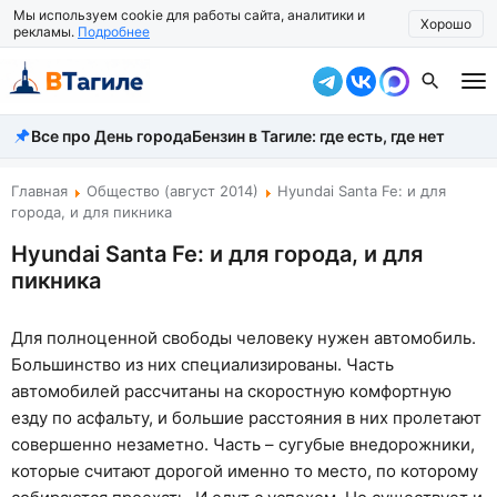
Мы используем cookie для работы сайта, аналитики и
Хорошо
рекламы.
Подробнее
Все про День города
Бензин в Тагиле: где есть, где нет
Все новости
Происшествия
Главная
Общество (август 2014)
Hyundai Santa Fe: и для
города, и для пикника
Город
Hyundai Santa Fe: и для города, и для
пикника
Власть
Жизнь
Для полноценной свободы человеку нужен автомобиль.
Большинство из них специализированы. Часть
Экономика
автомобилей рассчитаны на скоростную комфортную
Общество
езду по асфальту, и большие расстояния в них пролетают
совершенно незаметно. Часть – сугубые внедорожники,
Рассказать новость
которые считают дорогой именно то место, по которому