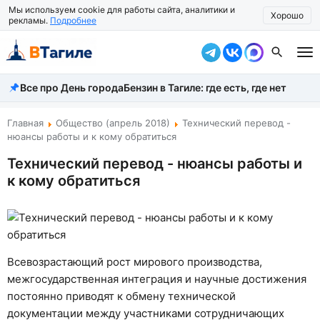
Мы используем cookie для работы сайта, аналитики и
Хорошо
рекламы.
Подробнее
Все про День города
Бензин в Тагиле: где есть, где нет
Все новости
Происшествия
Главная
Общество (апрель 2018)
Технический перевод -
нюансы работы и к кому обратиться
Город
Технический перевод - нюансы работы и
к кому обратиться
Власть
Жизнь
Экономика
Всевозрастающий рост мирового производства,
Общество
межгосударственная интеграция и научные достижения
постоянно приводят к обмену технической
Рассказать новость
документации между участниками сотрудничающих