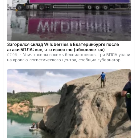
Загорелся склад Wildberries в Екатеринбурге после
атаки БПЛА: все, что известно (обновляется)
Уничтожены восемь беспилотников, три БПЛА упали
07.08
на кровлю логистического центра, сообщил губернатор.