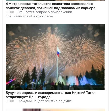
4 метра песка: тагильские спасатели рассказали о
поисках девочки, погибшей под завалами в карьере
Решается вопрос о привлечении
06.08
специалистов «Центроспаса».
Будут сюрпризы и эксперименты: как Нижний Тагил
отпразднует День города
Каждый найдет занятие по душе.
05.08