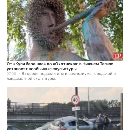
От «Купи барашка» до «Охотника»: в Нижнем Тагиле
установят необычные скульптуры
В городе подвели итоги симпозиума городской и
07.08
ландшафтной скульптуры.