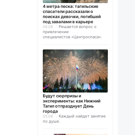
4 метра песка: тагильские
спасатели рассказали о
поисках девочки, погибшей
под завалами в карьере
Решается вопрос о
06.08
привлечении
специалистов «Центроспаса».
Будут сюрпризы и
эксперименты: как Нижний
Тагил отпразднует День
города
Каждый найдет занятие
05.08
по душе.