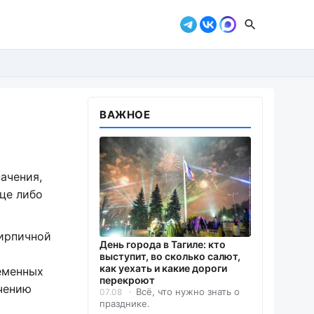
ВАЖНОЕ
ачения,
це либо
кирпичной
День города в Тагиле: кто
выступит, во сколько салют,
как уехать и какие дороги
еменных
перекроют
чению
Всё, что нужно знать о
07.08
празднике.