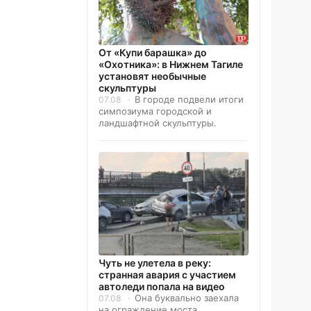
От «Купи барашка» до
«Охотника»: в Нижнем Тагиле
установят необычные
скульптуры
В городе подвели итоги
07.08
симпозиума городской и
ландшафтной скульптуры.
Чуть не улетела в реку:
странная авария с участием
автоледи попала на видео
Она буквально заехала
07.08
на ограждение моста.