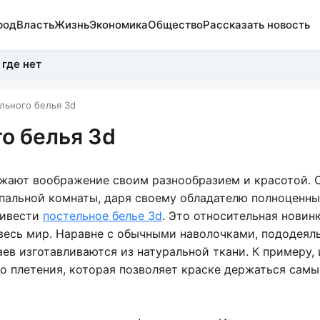
род
Власть
Жизнь
Экономика
Общество
Рассказать новость
 где нет
льного белья 3d
о белья 3d
жают воображение своим разнообразием и красотой. 
пальной комнаты, даря своему обладателю полноценны
ривести
постельное белье 3d
. Это относительная новинк
весь мир. Наравне с обычными наволочками, пододеял
ев изготавливаются из натуральной ткани. К примеру, 
го плетения, которая позволяет краске держаться сам