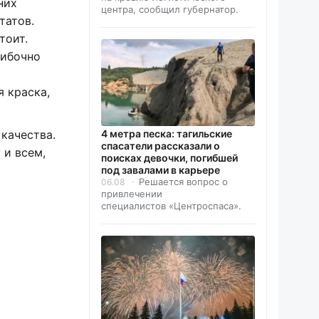
них
центра, сообщил губернатор.
татов.
тоит.
шибочно
я краска,
4 метра песка: тагильские
качества.
спасатели рассказали о
 и всем,
поисках девочки, погибшей
под завалами в карьере
Решается вопрос о
06.08
привлечении
специалистов «Центроспаса».