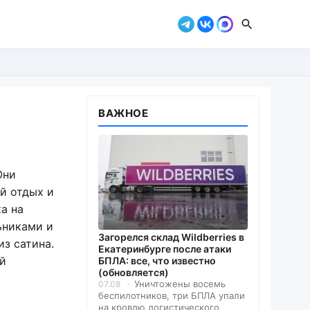
ВАЖНОЕ
Они
й отдых и
а на
ьниками и
Загорелся склад Wildberries в
из сатина.
Екатеринбурге после атаки
ый
БПЛА: все, что известно
(обновляется)
Уничтожены восемь
07.08
беспилотников, три БПЛА упали
на кровлю логистического