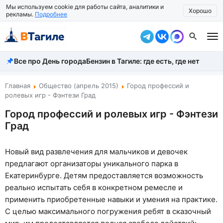
Мы используем cookie для работы сайта, аналитики и
Хорошо
рекламы.
Подробнее
Все про День города
Бензин в Тагиле: где есть, где нет
Все новости
Происшествия
Главная
Общество (апрель 2015)
Город профессий и
ролевых игр - Фэнтези Град
Город
Город профессий и ролевых игр - Фэнтези
Град
Власть
Жизнь
Новый вид развлечения для мальчиков и девочек
предлагают организаторы уникального парка в
Экономика
Екатеринбурге. Детям предоставляется возможность
Общество
реально испытать себя в конкретном ремесле и
применить приобретенные навыки и умения на практике.
Рассказать новость
С целью максимального погружения ребят в сказочный