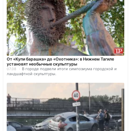
От «Купи барашка» до «Охотника»: в Нижнем Тагиле
установят необычные скульптуры
В городе подвели итоги симпозиума городской и
07.08
ландшафтной скульптуры.