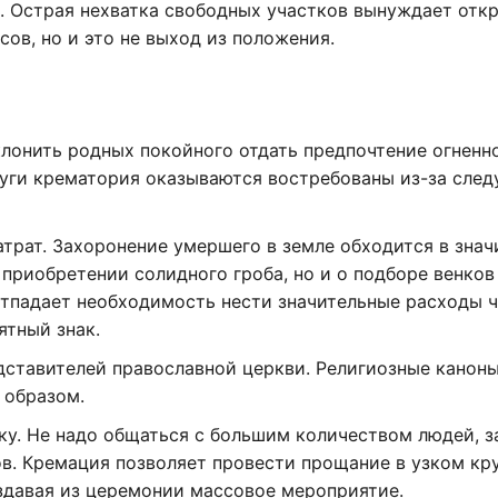
. Острая нехватка свободных участков вынуждает отк
ов, но и это не выход из положения.
лонить родных покойного отдать предпочтение огненн
луги крематория оказываются востребованы из-за сле
трат. Захоронение умершего в земле обходится в зна
приобретении солидного гроба, но и о подборе венков
тпадает необходимость нести значительные расходы ч
ятный знак.
дставителей православной церкви. Религиозные канон
 образом.
ику. Не надо общаться с большим количеством людей, 
в. Кремация позволяет провести прощание в узком кр
оздавая из церемонии массовое мероприятие.