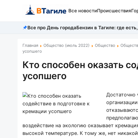
Все новости
Происшествия
Го
Все про День города
Бензин в Тагиле: где есть,
Главная
Общество (июль 2022)
Общество
Обществ
усопшего
Кто способен оказать со
усопшего
Достаточно 
организации
отказываютс
предполагаю
воздействие на экологию оказывает кремаци
высокой температуре. К тому же, нет никако