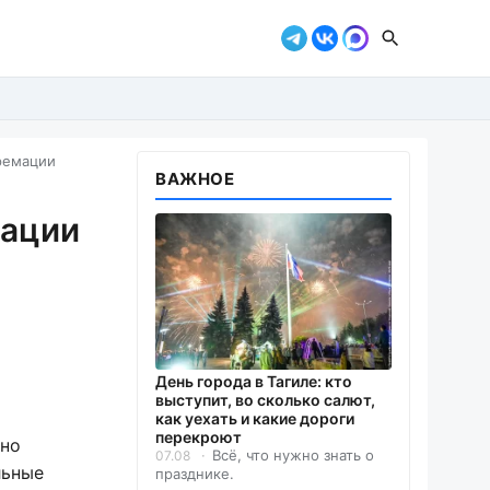
кремации
ВАЖНОЕ
мации
День города в Тагиле: кто
выступит, во сколько салют,
как уехать и какие дороги
перекроют
ьно
Всё, что нужно знать о
07.08
льные
празднике.