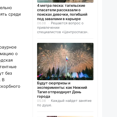
4 метра песка: тагильские
тельно
спасатели рассказали о
еять среди
поисках девочки, погибшей
под завалами в карьере
Решается вопрос о
06.08
привлечении
специалистов «Центроспаса».
траурное
мацию о
одская
етентные
ут без
 В
Будут сюрпризы и
скорбного
эксперименты: как Нижний
Тагил отпразднует День
города
Каждый найдет занятие
05.08
по душе.