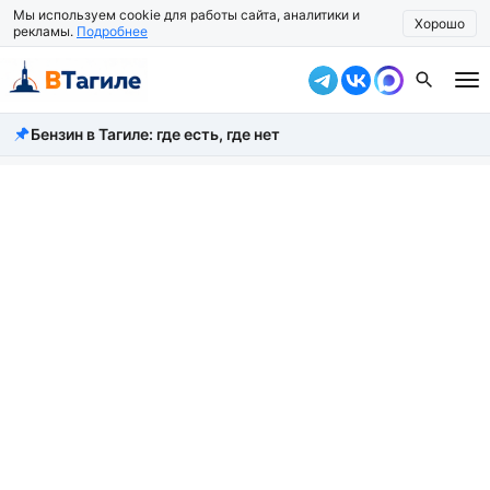
Мы используем cookie для работы сайта, аналитики и
Хорошо
рекламы.
Подробнее
Бензин в Тагиле: где есть, где нет
Все новости
Происшествия
Город
Власть
Жизнь
Экономика
Общество
Рассказать новость