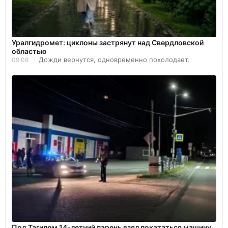
Уралгидромет: циклоны застрянут над Свердловской
областью
Дожди вернутся, одновременно похолодает.
09.08
Под Тагилом 14-летний парень взял покататься машину