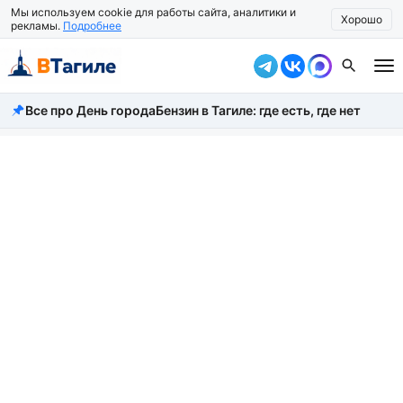
Мы используем cookie для работы сайта, аналитики и
Хорошо
рекламы.
Подробнее
Все про День города
Бензин в Тагиле: где есть, где нет
Все новости
Происшествия
Город
Власть
Жизнь
Экономика
Общество
Рассказать новость