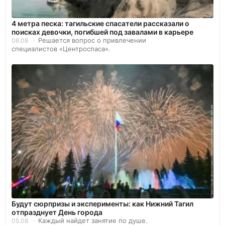
4 метра песка: тагильские спасатели рассказали о
поисках девочки, погибшей под завалами в карьере
Решается вопрос о привлечении
06.08
специалистов «Центроспаса».
Будут сюрпризы и эксперименты: как Нижний Тагил
отпразднует День города
Каждый найдет занятие по душе.
05.08