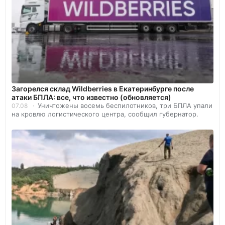
Загорелся склад Wildberries в Екатеринбурге после
атаки БПЛА: все, что известно (обновляется)
Уничтожены восемь беспилотников, три БПЛА упали
07.08
на кровлю логистического центра, сообщил губернатор.