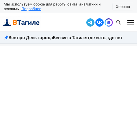
Мы используем cookie для работы сайта, аналитики и
Хорошо
рекламы.
Подробнее
Все про День города
Бензин в Тагиле: где есть, где нет
Все новости
Происшествия
Город
Власть
Жизнь
Экономика
Общество
Рассказать новость