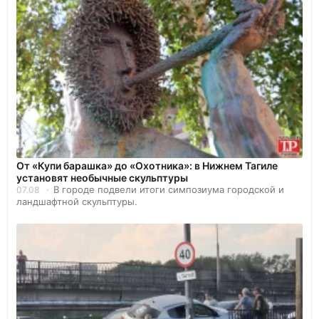
От «Купи барашка» до «Охотника»: в Нижнем Тагиле
установят необычные скульптуры
В городе подвели итоги симпозиума городской и
07.08
ландшафтной скульптуры.