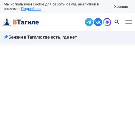
Мы используем cookie для работы сайта, аналитики и
Хорошо
рекламы.
Подробнее
Бензин в Тагиле: где есть, где нет
Все новости
Происшествия
Город
Власть
Жизнь
Экономика
Общество
Рассказать новость