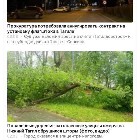
Прокуратура потребовала аннулировать контракт на
установку флагштока в Тагиле
Суд уже наложил арест на счета «Тагилдорстроя» и
03.08
его субподрядчика «Горсвет-Сервис».
Поваленные деревья, затопленные улицы и смерч: на
Нижний Тагил обрушился шторм (фото, видео)
Город оказался в эпицентре непогоды.
02.08