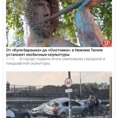
От «Купи барашка» до «Охотника»: в Нижнем Тагиле
установят необычные скульптуры
В городе подвели итоги симпозиума городской и
07.08
ландшафтной скульптуры.