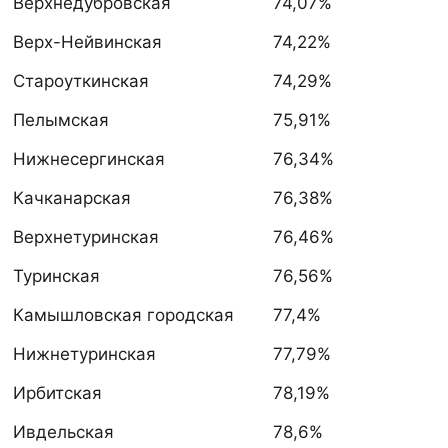
Верхнедубровская
74,07%
Верх-Нейвинская
74,22%
Староуткинская
74,29%
Пелымская
75,91%
Нижнесергинская
76,34%
Качканарская
76,38%
Верхнетуринская
76,46%
Туринская
76,56%
Камышловская городская
77,4%
Нижнетуринская
77,79%
Ирбитская
78,19%
Ивдельская
78,6%