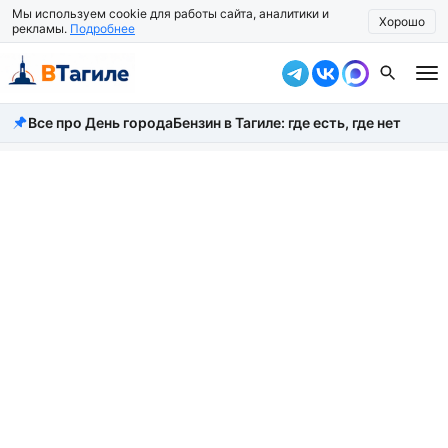
Мы используем cookie для работы сайта, аналитики и
Хорошо
рекламы.
Подробнее
Все про День города
Бензин в Тагиле: где есть, где нет
Все новости
Происшествия
Город
Власть
Жизнь
Экономика
Общество
Рассказать новость