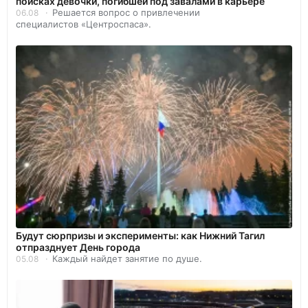
поисках девочки, погибшей под завалами в карьере
Решается вопрос о привлечении
06.08
специалистов «Центроспаса».
Будут сюрпризы и эксперименты: как Нижний Тагил
отпразднует День города
Каждый найдет занятие по душе.
05.08