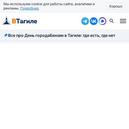
Мы используем cookie для работы сайта, аналитики и
Хорошо
рекламы.
Подробнее
Все про День города
Бензин в Тагиле: где есть, где нет
Все новости
Происшествия
Город
Власть
Жизнь
Экономика
Общество
Рассказать новость