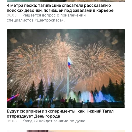
4 метра песка: тагильские спасатели рассказали о
поисках девочки, погибшей под завалами в карьере
Решается вопрос о привлечении
06.08
специалистов «Центроспаса».
Будут сюрпризы и эксперименты: как Нижний Тагил
отпразднует День города
Каждый найдет занятие по душе.
05.08