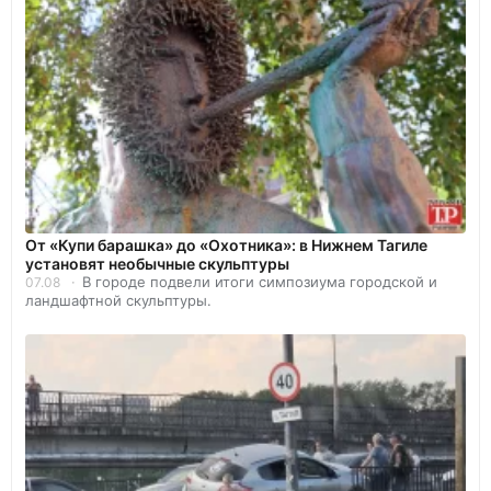
От «Купи барашка» до «Охотника»: в Нижнем Тагиле
установят необычные скульптуры
В городе подвели итоги симпозиума городской и
07.08
ландшафтной скульптуры.