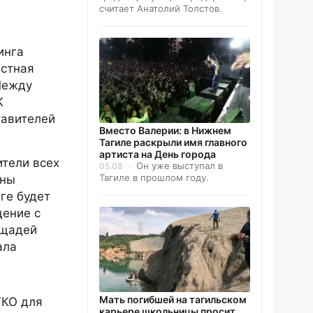
считает Анатолий Толстов.
инга
естная
Между
К
тавителей
Вместо Валерии: в Нижнем
Тагиле раскрыли имя главного
артиста на День города
ители всех
Он уже выступал в
05.08
Тагиле в прошлом году.
ены
ге будет
щение с
ощадей
ала
Мать погибшей на тагильском
ТКО для
карьере школьницы просит