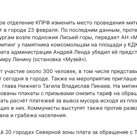
ое отделение КПРФ изменить место проведения мит
т в городе 23 февраля. По последним данным, прот
лургам возле подножия Лисьей горы, передает АН «
 митинг у памятника комсомольцам на площади у КД
рата администрации Андрей Ленда убедил её предс
иру Ленину (остановка «Музей»).
ут участие около 300 человек, в том числе представ
 сегодня в городе. Также на мероприятие приглаш
 глава Нижнего Тагила Владислав Пинаев. На митин
ованы плакаты с призывами снизить тариф на обра
ть расчёт платежей за вывоз мусора исходя из пл
щих в них. Коммунисты выступят также против разв
ана и грабежа населения.
щё 20 городах Северной зоны плата за обращение с 