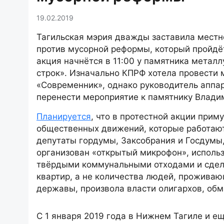
19.02.2019
Тагильская мэрия дважды заставила местн
против мусорной реформы, который пройдё
акция начнётся в 11:00 у памятника метал
строк». Изначально КПРФ хотела провести
«Современник», однако руководитель аппа
перенести мероприятие к памятнику Владим
Планируется
, что в протестной акции прим
общественных движений, которые работают
депутаты гордумы, Заксобрания и Госдумы,
организован «открытый микрофон», использ
твёрдыми коммунальными отходами и сдела
квартир, а не количества людей, проживаю
державы, произвола власти олигархов, обм
С 1 января 2019 года в Нижнем Тагиле и е