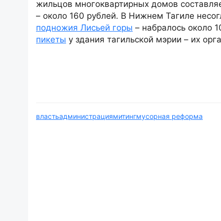
жильцов многоквартирных домов составляет
– около 160 рублей. В Нижнем Тагиле нес
подножия Лисьей горы
– набралось около 1
пикеты
у здания тагильской мэрии – их орг
власть
администрация
митинг
мусорная реформа