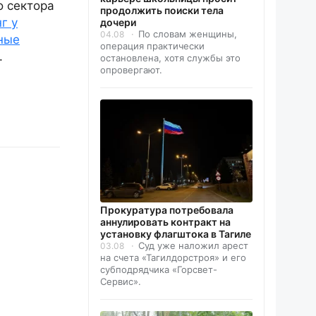
о сектора
продолжить поиски тела
г у
дочери
По словам женщины,
04.08
ные
операция практически
.
остановлена, хотя службы это
опровергают.
Прокуратура потребовала
аннулировать контракт на
установку флагштока в Тагиле
Суд уже наложил арест
03.08
на счета «Тагилдорстроя» и его
субподрядчика «Горсвет-
Сервис».