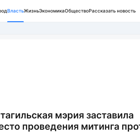
род
Власть
Жизнь
Экономика
Общество
Рассказать новость
 тагильская мэрия заставила
есто проведения митинга про