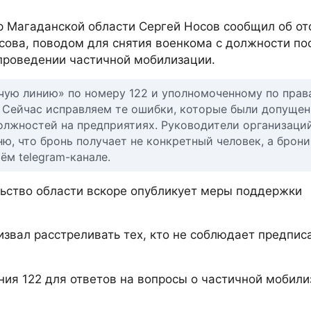
р Магаданской области Сергей Носов сообщил об от
сова, поводом для снятия военкома с должности п
проведении частичной мобилизации.
чую линию» по номеру 122 и уполномоченному по прав
. Сейчас исправляем те ошибки, которые были допущен
олжностей на предприятиях. Руководители организаци
ю, что бронь получает не конкретный человек, а брон
ём telegram-канале.
льство области вскоре опубликует меры поддержки
звал расстреливать тех, кто не соблюдает предпис
ния 122 для ответов на вопросы о частичной мобили