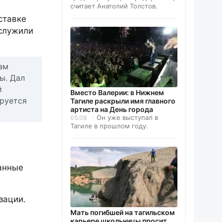
считает Анатолий Толстов.
ставке
ослужили
ам
ы. Дал
й
Вместо Валерии: в Нижнем
ируется
Тагиле раскрыли имя главного
артиста на День города
Он уже выступал в
05.08
Тагиле в прошлом году.
анные
зации.
Мать погибшей на тагильском
карьере школьницы просит