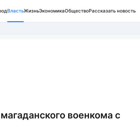
род
Власть
Жизнь
Экономика
Общество
Рассказать новость
 магаданского военкома с