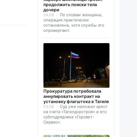
продолжить поиски тела
дочери
По словам женщины,
04.08
операция практически
остановлена, хотя службы это
опровергают.
Прокуратура потребовала
аннулировать контракт на
установку флагштока в Тагиле
Суд уже наложил арест
03.08
на счета «Тагилдорстроя» и его
субподрядчика «Горсвет-
Сервис».