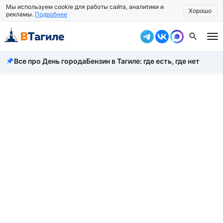
Мы используем cookie для работы сайта, аналитики и
Хорошо
рекламы.
Подробнее
Все про День города
Бензин в Тагиле: где есть, где нет
Все новости
Происшествия
Город
Власть
Жизнь
Экономика
Общество
Рассказать новость