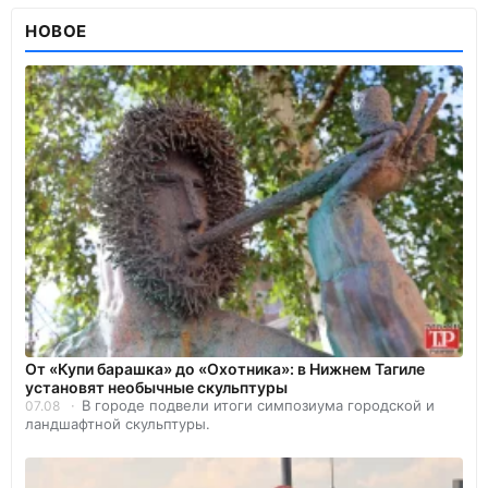
НОВОЕ
От «Купи барашка» до «Охотника»: в Нижнем Тагиле
установят необычные скульптуры
В городе подвели итоги симпозиума городской и
07.08
ландшафтной скульптуры.