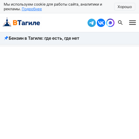
Мы используем cookie для работы сайта, аналитики и
Хорошо
рекламы.
Подробнее
Бензин в Тагиле: где есть, где нет
Все новости
Происшествия
Город
Власть
Жизнь
Экономика
Общество
Рассказать новость