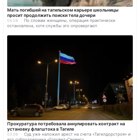
Мать погибшей на тагильском карьере школьницы
просит продолжить поиски тела дочери
По словам женщины, операция практически
04.08
остановлена, хотя службы это опровергают.
Прокуратура потребовала аннулировать контракт на
установку флагштока в Тагиле
Суд уже наложил арест на счета «Тагилдорстроя» и
03.08
его субподрядчика «Горсвет-Сервис».