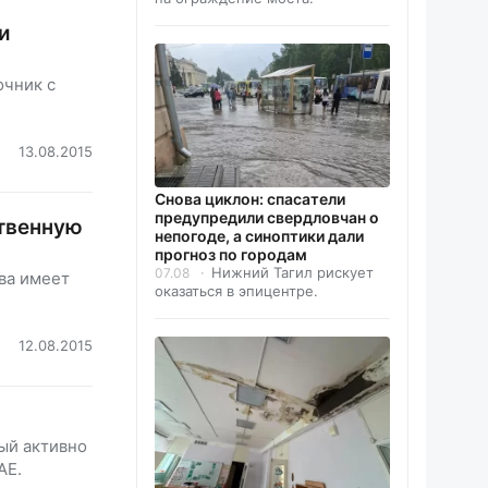
и
очник с
13.08.2015
Снова циклон: спасатели
предупредили свердловчан о
ственную
непогоде, а синоптики дали
прогноз по городам
Нижний Тагил рискует
07.08
ва имеет
оказаться в эпицентре.
12.08.2015
ый активно
AE.