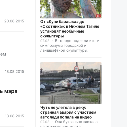
20.08.2015
От «Купи барашка» до
«Охотника»: в Нижнем Тагиле
установят необычные
скульптуры
В городе подвели итоги
07.08
симпозиума городской и
ландшафтной скульптуры.
тем
18.08.2015
ь мэра
Чуть не улетела в реку:
странная авария с участием
13.08.2015
автоледи попала на видео
Она буквально заехала
07.08
на ограждение моста.