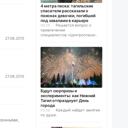
4 метра песка: тагильские
спасатели рассказали о
поисках девочки, погибшей
под завалами в карьере
Решается вопрос о
06.08
привлечении
специалистов «Центроспаса».
27.08.2015
27.08.2015
Будут сюрпризы и
эксперименты: как Нижний
Тагил отпразднует День
города
Каждый найдет занятие
05.08
по душе.
яженными,