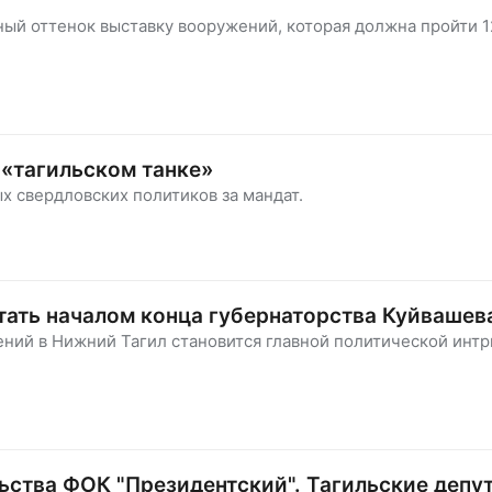
ный оттенок выставку вооружений, которая должна пройти 1
 «тагильском танке»
х свердловских политиков за мандат.
тать началом конца губернаторства Куйвашев
ений в Нижний Тагил становится главной политической интр
ьства ФОК "Президентский". Тагильские депу