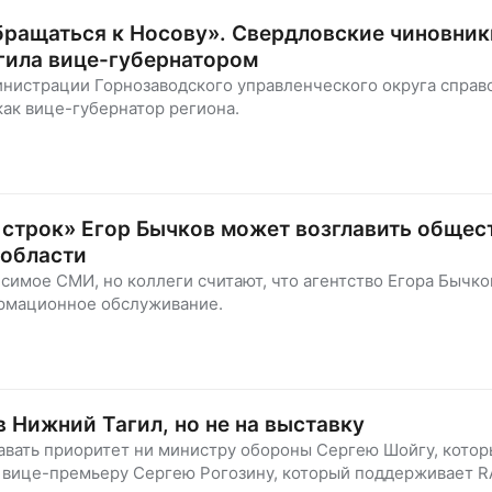
бращаться к Носову». Свердловские чиновник
гила вице-губернатором
инистрации Горнозаводского управленческого округа справ
как вице-губернатор региона.
 строк» Егор Бычков может возглавить обще
 области
симое СМИ, но коллеги считают, что агентство Егора Бычко
ормационное обслуживание.
в Нижний Тагил, но не на выставку
авать приоритет ни министру обороны Сергею Шойгу, котор
 вице-премьеру Сергею Рогозину, который поддерживает R