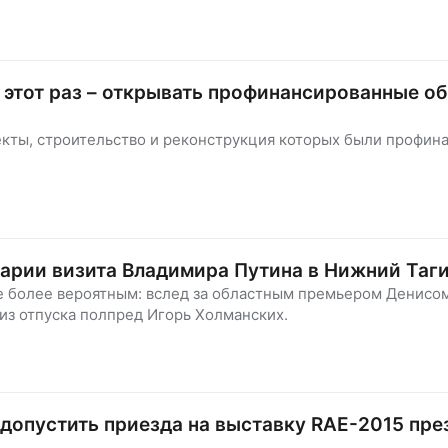
а этот раз – открывать профинансированные о
екты, строительство и реконструкция которых были профин
енарии визита Владимира Путина в Нижний Таг
се более вероятным: вслед за областным премьером Денисо
из отпуска полпред Игорь Холманских.
 допустить приезда на выставку RAE-2015 пре