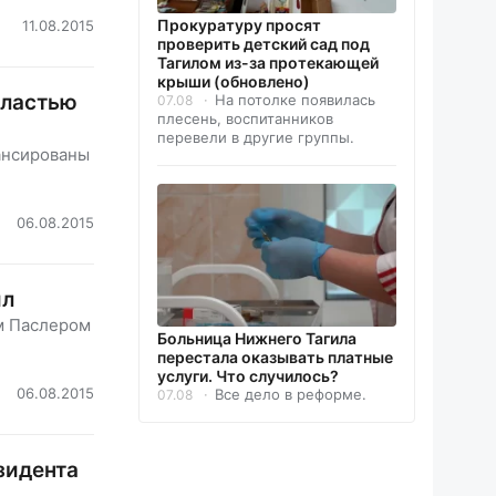
Прокуратуру просят
11.08.2015
проверить детский сад под
Тагилом из-за протекающей
крыши (обновлено)
бластью
На потолке появилась
07.08
плесень, воспитанников
перевели в другие группы.
ансированы
06.08.2015
ил
м Паслером
Больница Нижнего Тагила
перестала оказывать платные
услуги. Что случилось?
06.08.2015
Все дело в реформе.
07.08
зидента