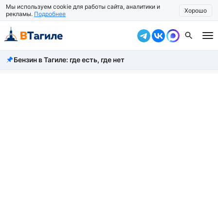
Мы используем cookie для работы сайта, аналитики и
Хорошо
рекламы.
Подробнее
Бензин в Тагиле: где есть, где нет
Все новости
Происшествия
Город
Власть
Жизнь
Экономика
Общество
Рассказать новость