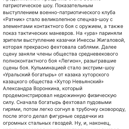
патриотическое шоу. Показательным
выступлением военно-патриотического клуба
«Ратник» стало великолепное спецназ-шоу с
элементами контактного боя с оружием, а также
показ тактических маневров. На «ура» париняли
зрители выступление казачки Инессы Жигаловой,
которая прекрасно фехтовала саблями. Далее
сцену заняли члены общества средневекового
полноконтактного боя «Легион», разыгравшие
сцены боя. Кульминацией стало экстрим-шоу
«Уральский богатырь» от казака хуторского
казацкого общества «Хутор Невьянский»
Александра Воронкина, который
продемонстрировал недюжинную физическую
силу. Сначала богатырь фехтовал пудовыми
гирями, потом легко согнул в трубочку сковороду,
после этого делал фигурные сердечки из
огромных стальных гвоздей. Ну, и, наконец,