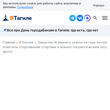
Мы используем cookie для работы сайта, аналитики и
Хорошо
рекламы.
Подробнее
Все про День города
Бензин в Тагиле: где есть, где нет
Все новости
Происшествия
Главная
В России
Закрытие ХI зимнего сезона на горе Белой
отметили спортивными стартами и военно-патриотическим шоу
Город
(фото)
Власть
Жизнь
Экономика
Общество
Рассказать новость