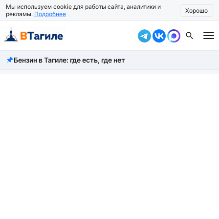
Мы используем cookie для работы сайта, аналитики и
Хорошо
рекламы.
Подробнее
Бензин в Тагиле: где есть, где нет
Все новости
Происшествия
Город
Власть
Жизнь
Экономика
Общество
Рассказать новость