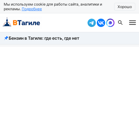
Мы используем cookie для работы сайта, аналитики и
Хорошо
рекламы.
Подробнее
Бензин в Тагиле: где есть, где нет
Все новости
Происшествия
Город
Власть
Жизнь
Экономика
Общество
Рассказать новость