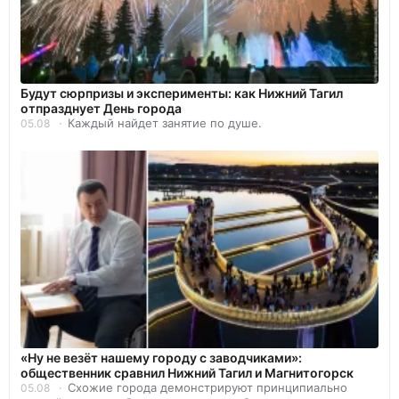
Будут сюрпризы и эксперименты: как Нижний Тагил
отпразднует День города
Каждый найдет занятие по душе.
05.08
«Ну не везёт нашему городу с заводчиками»:
общественник сравнил Нижний Тагил и Магнитогорск
Схожие города демонстрируют принципиально
05.08