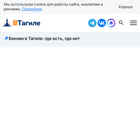
Мы используем cookie для работы сайта, аналитики и
Хорошо
рекламы.
Подробнее
Бензин в Тагиле: где есть, где нет
Все новости
Происшествия
Город
Власть
Жизнь
Экономика
Общество
Рассказать новость