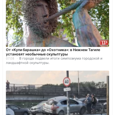
От «Купи барашка» до «Охотника»: в Нижнем Тагиле
установят необычные скульптуры
В городе подвели итоги симпозиума городской и
07.08
ландшафтной скульптуры.