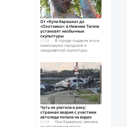
От «Купи барашка» до
«Охотника»: в Нижнем Тагиле
установят необычные
скульптуры
В городе подвели итоги
07.08
симпозиума городской и
ландшафтной скульптуры.
Чуть не улетела в реку:
странная авария с участием
автоледи попала на видео
Она буквально заехала
07.08
на ограждение моста.