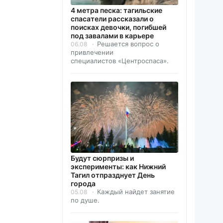
4 метра песка: тагильские
спасатели рассказали о
поисках девочки, погибшей
под завалами в карьере
Решается вопрос о
06.08
привлечении
специалистов «Центроспаса».
Будут сюрпризы и
эксперименты: как Нижний
Тагил отпразднует День
города
Каждый найдет занятие
05.08
по душе.