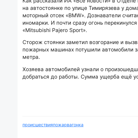
Как рассказали ИА «Все новости» в Отделе
на автостоянке по улице Тимирязева у дом
моторный отсек «BMW». Дознаватели считаю
иномарки. И почти сразу огонь перекинулс
«Mitsubishi Pajero Sport».
Сторож стоянки заметил возгорание и вызв
пожарных машинах потушили автомобили за
метра.
Хозяева автомобилей узнали о произошедше
добраться до работы. Сумма ущерба ещё у
происшествия
пожар
вагонка