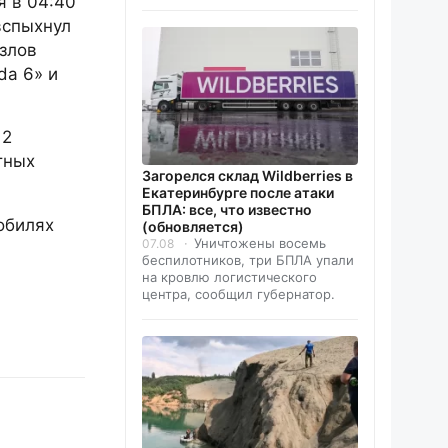
я в 04:40
вспыхнул
узлов
da 6» и
 2
тных
Загорелся склад Wildberries в
Екатеринбурге после атаки
БПЛА: все, что известно
обилях
(обновляется)
Уничтожены восемь
07.08
беспилотников, три БПЛА упали
на кровлю логистического
центра, сообщил губернатор.