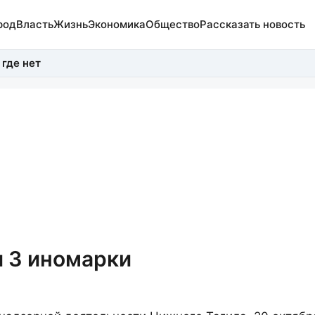
род
Власть
Жизнь
Экономика
Общество
Рассказать новость
 где нет
и 3 иномарки