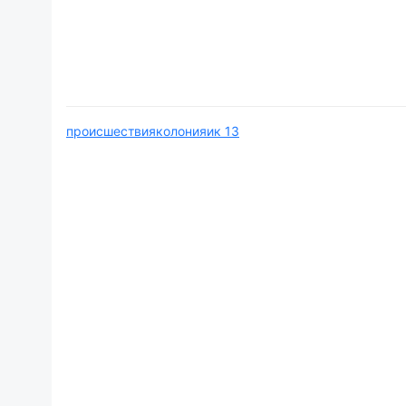
происшествия
колония
ик 13