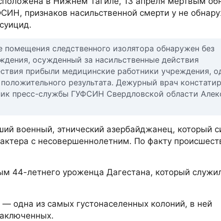
асположена в Нижнем Тагиле, 13 апреля мертвым о
СИН, признаков насильственной смерти у не обнару
суицид.
ре помещения следственного изолятора обнаружен без
ождения, осужденный за насильственные действия
ествия прибыли медицинские работники учреждения, о
положительного результата. Дежурный врач констати
ьник пресс-службы ГУФСИН Свердловской области Алек
ший военный, этнический азербайджанец, который с
рактера с несовершеннолетним. По факту происшест
вым 44-летнего уроженца Дагестана, который служи
, — одна из самых густонаселенных колоний, в ней
заключенных.