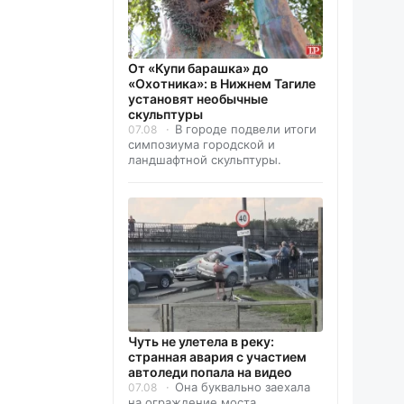
От «Купи барашка» до
«Охотника»: в Нижнем Тагиле
установят необычные
скульптуры
В городе подвели итоги
07.08
симпозиума городской и
ландшафтной скульптуры.
Чуть не улетела в реку:
странная авария с участием
автоледи попала на видео
Она буквально заехала
07.08
на ограждение моста.