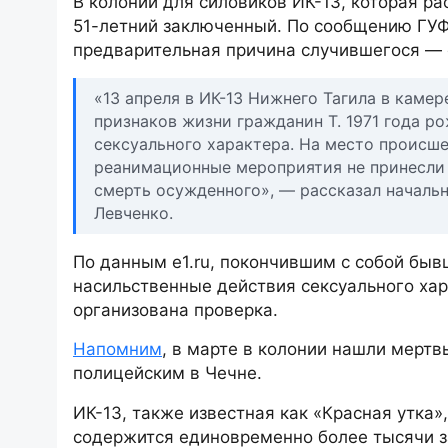
В колонии для силовиков ИК-13, которая р
51-летний заключенный. По сообщению ГУФ
предварительная причина случившегося — 
«13 апреля в ИК-13 Нижнего Тагила в каме
признаков жизни гражданин Т. 1971 года р
сексуального характера. На место происш
реанимационные мероприятия не принесли 
смерть осужденного», — рассказал начал
Левченко.
По данным e1.ru, покончившим с собой быв
насильственные действия сексуального ха
организована проверка.
Напомним
, в марте в колонии нашли мерт
полицейским в Чечне.
ИК-13, также известная как «Красная утка»
содержится единовременно более тысячи 