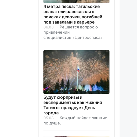
4 метра песка: тагильские
спасатели рассказали о
поисках девочки, погибшей
под завалами в карьере
Решается вопрос о
06.08
привлечении
специалистов «Центроспаса».
Будут сюрпризы и
эксперименты: как Нижний
Тагил отпразднует День
города
Каждый найдет занятие
05.08
по душе.