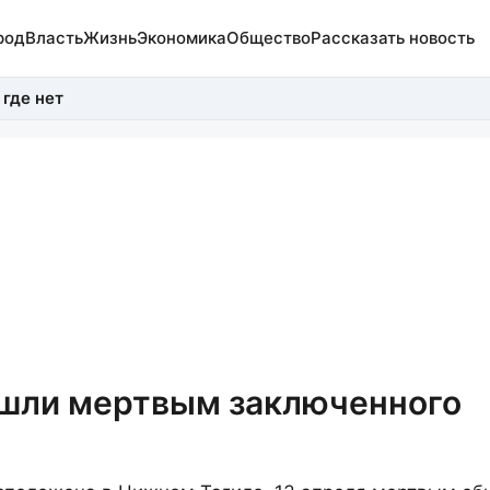
род
Власть
Жизнь
Экономика
Общество
Рассказать новость
 где нет
ашли мертвым заключенного