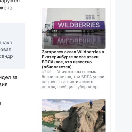
бнаружен
жено,
днако
ровал
Загорелся склад Wildberries в
сандр
Екатеринбурге после атаки
БПЛА: все, что известно
(обновляется)
Уничтожены восемь
07.08
беспилотников, три БПЛА упали
идел за
на кровлю логистического
вия
центра, сообщил губернатор.
л