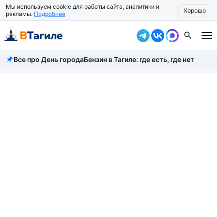
Мы используем cookie для работы сайта, аналитики и
Хорошо
рекламы.
Подробнее
Все про День города
Бензин в Тагиле: где есть, где нет
Все новости
Происшествия
Город
Власть
Жизнь
Экономика
Общество
Рассказать новость