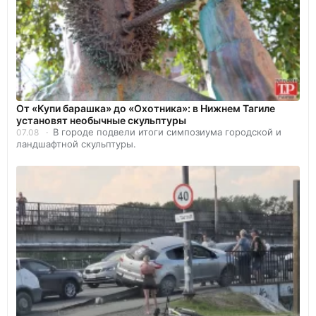
От «Купи барашка» до «Охотника»: в Нижнем Тагиле
установят необычные скульптуры
В городе подвели итоги симпозиума городской и
07.08
ландшафтной скульптуры.