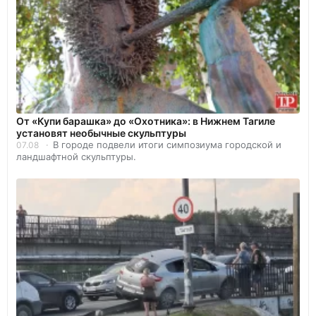
От «Купи барашка» до «Охотника»: в Нижнем Тагиле
установят необычные скульптуры
В городе подвели итоги симпозиума городской и
07.08
ландшафтной скульптуры.