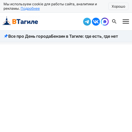
Мы используем cookie для работы сайта, аналитики и
Хорошо
рекламы.
Подробнее
Все про День города
Бензин в Тагиле: где есть, где нет
Все новости
Происшествия
Город
Власть
Жизнь
Экономика
Общество
Рассказать новость