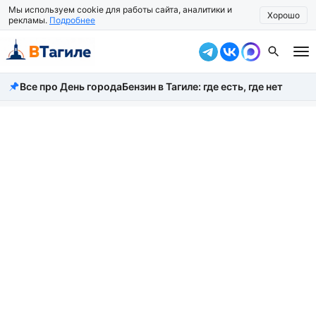
Мы используем cookie для работы сайта, аналитики и
Хорошо
рекламы.
Подробнее
Все про День города
Бензин в Тагиле: где есть, где нет
Все новости
Происшествия
Город
Власть
Жизнь
Экономика
Общество
Рассказать новость