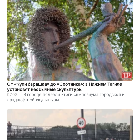
От «Купи барашка» до «Охотника»: в Нижнем Тагиле
установят необычные скульптуры
В городе подвели итоги симпозиума городской и
07.08
ландшафтной скульптуры.