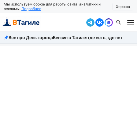
Мы используем cookie для работы сайта, аналитики и
Хорошо
рекламы.
Подробнее
Все про День города
Бензин в Тагиле: где есть, где нет
Все новости
Происшествия
Город
Власть
Жизнь
Экономика
Общество
Рассказать новость