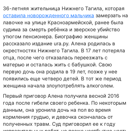
36-летняя жительница Нижнего Тагила, которая
оставила новорожденного мальчика
замерзать на
лавочке на улице Красноармейской, ранее была
судима за смерть ребёнка и зверское убийство
утюгом пенсионера. Биографию женщины
рассказало издание ura.ру. Алена родилась в
окрестностях Нижнего Тагила. В 17 лет потеряла
отца, после чего отказалась переезжать с
матерью и осталась жить с бабушкой. Свою
первую дочь она родила в 19 лет, позже у нее
появились еще четверо детей. В тот же период
женщина начала злоупотреблять алкоголем.
Первый приговор Алена получила весной 2016
года после гибели своего ребенка. По некоторым
данным, она уронила дочь на пол во время
кормления грудью, и девочка скончалась от
полученных травм. Суд приговорил ее к году
исправительных работ, но позже неотбытую часть