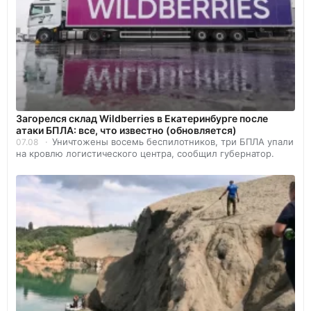
Загорелся склад Wildberries в Екатеринбурге после
атаки БПЛА: все, что известно (обновляется)
Уничтожены восемь беспилотников, три БПЛА упали
07.08
на кровлю логистического центра, сообщил губернатор.