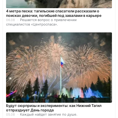
4 метра песка: тагильские спасатели рассказали о
поисках девочки, погибшей под завалами в карьере
Решается вопрос о привлечении
06.08
специалистов «Центроспаса».
Будут сюрпризы и эксперименты: как Нижний Тагил
отпразднует День города
Каждый найдет занятие по душе.
05.08