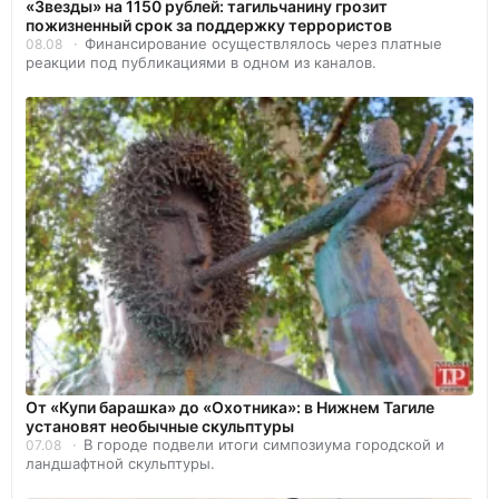
«Звезды» на 1150 рублей: тагильчанину грозит
пожизненный срок за поддержку террористов
Финансирование осуществлялось через платные
08.08
реакции под публикациями в одном из каналов.
От «Купи барашка» до «Охотника»: в Нижнем Тагиле
установят необычные скульптуры
В городе подвели итоги симпозиума городской и
07.08
ландшафтной скульптуры.