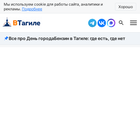
Мы используем cookie для работы сайта, аналитики и
Хорошо
рекламы.
Подробнее
Все про День города
Бензин в Тагиле: где есть, где нет
Все новости
Происшествия
Город
Власть
Жизнь
Экономика
Общество
Рассказать новость