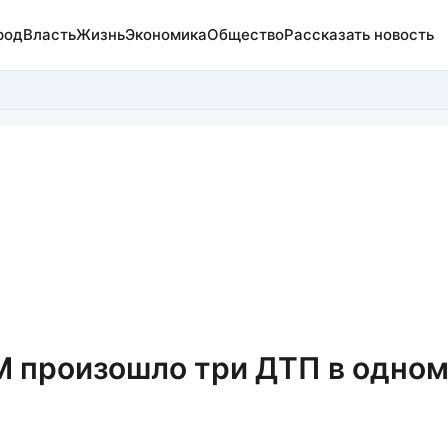
род
Власть
Жизнь
Экономика
Общество
Рассказать новость
ГМ произошло три ДТП в одно