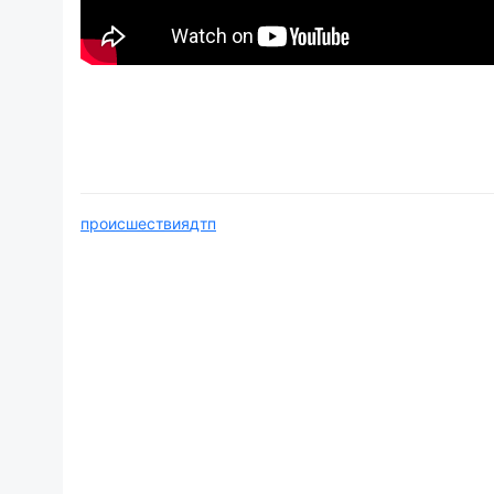
происшествия
дтп