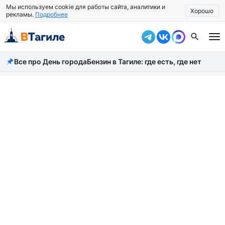
Мы используем cookie для работы сайта, аналитики и
Хорошо
рекламы.
Подробнее
Все про День города
Бензин в Тагиле: где есть, где нет
Все новости
Происшествия
Город
Власть
Жизнь
Экономика
Общество
Рассказать новость