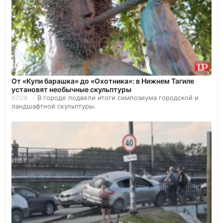
От «Купи барашка» до «Охотника»: в Нижнем Тагиле
установят необычные скульптуры
В городе подвели итоги симпозиума городской и
07.08
ландшафтной скульптуры.