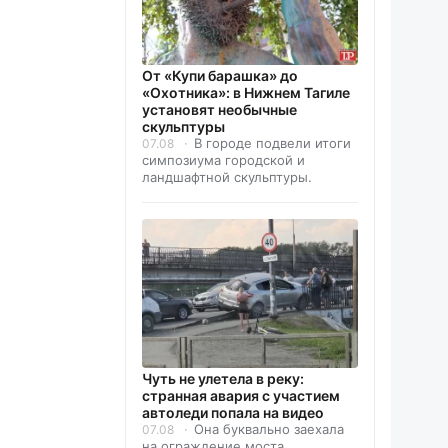
От «Купи барашка» до
«Охотника»: в Нижнем Тагиле
установят необычные
скульптуры
В городе подвели итоги
07.08
симпозиума городской и
ландшафтной скульптуры.
Чуть не улетела в реку:
странная авария с участием
автоледи попала на видео
Она буквально заехала
07.08
на ограждение моста.