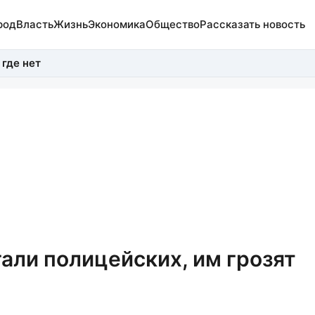
род
Власть
Жизнь
Экономика
Общество
Рассказать новость
 где нет
али полицейских, им грозят