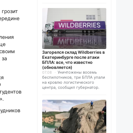
 грозит
середине
вления
ице
 своим
Загорелся склад Wildberries в
Екатеринбурге после атаки
 за
БПЛА: все, что известно
(обновляется)
Уничтожены восемь
07.08
ся
беспилотников, три БПЛА упали
на кровлю логистического
О
центра, сообщил губернатор.
тудентов
».
рудников