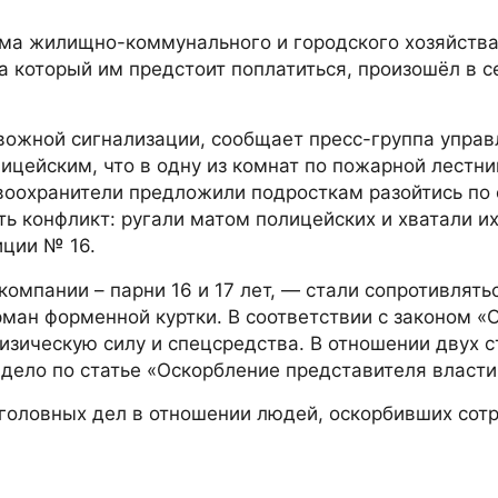
ма жилищно-коммунального и городского хозяйства
за который им предстоит поплатиться, произошёл в 
евожной сигнализации, сообщает пресс-группа упра
цейским, что в одну из комнат по пожарной лестн
авоохранители предложили подросткам разойтись по
ть конфликт: ругали матом полицейских и хватали их
иции № 16.
омпании – парни 16 и 17 лет, — стали сопротивлять
рман форменной куртки. В соответствии с законом «
зическую силу и спецсредства. В отношении двух с
дело по статье «Оскорбление представителя власти
уголовных дел в отношении людей, оскорбивших сот