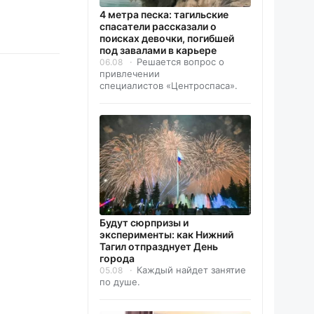
4 метра песка: тагильские
спасатели рассказали о
поисках девочки, погибшей
под завалами в карьере
Решается вопрос о
06.08
привлечении
специалистов «Центроспаса».
Будут сюрпризы и
эксперименты: как Нижний
Тагил отпразднует День
города
Каждый найдет занятие
05.08
по душе.