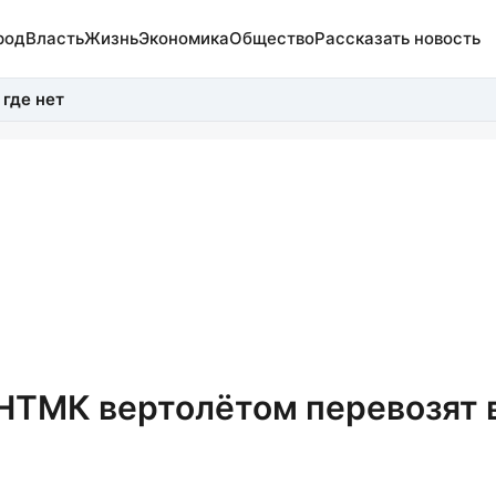
род
Власть
Жизнь
Экономика
Общество
Рассказать новость
 где нет
НТМК вертолётом перевозят 