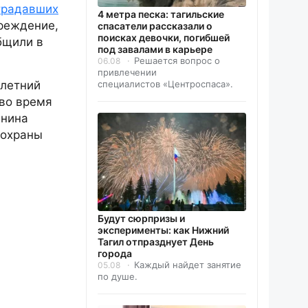
традавших
4 метра песка: тагильские
чреждение,
спасатели рассказали о
поисках девочки, погибшей
бщили в
под завалами в карьере
Решается вопрос о
06.08
привлечении
специалистов «Центроспаса».
-летний
 во время
анина
 охраны
Будут сюрпризы и
эксперименты: как Нижний
Тагил отпразднует День
города
Каждый найдет занятие
05.08
по душе.