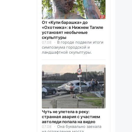
От «Купи барашка» до
«Охотника»: в Нижнем Тагиле
установят необычные
скульптуры
В городе подвели итоги
07.08
симпозиума городской и
ландшафтной скульптуры.
Чуть не улетела в реку:
странная авария с участием
автоледи попала на видео
Она буквально заехала
07.08
на ограждение моста.