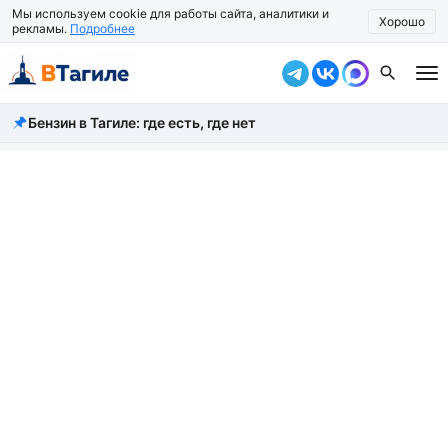
Мы используем cookie для работы сайта, аналитики и
Хорошо
рекламы.
Подробнее
Бензин в Тагиле: где есть, где нет
Все новости
Происшествия
Город
Власть
Жизнь
Экономика
Общество
Рассказать новость