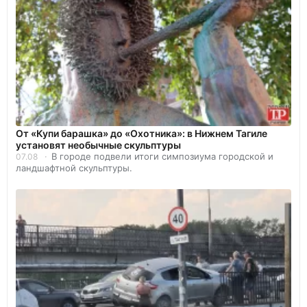
От «Купи барашка» до «Охотника»: в Нижнем Тагиле
установят необычные скульптуры
В городе подвели итоги симпозиума городской и
07.08
ландшафтной скульптуры.