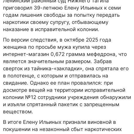
Ленинский районный суд Нижнего Тагила
приговорил 39-летнюю Елену Ильиных к семи
годам лишения свободы за попытку передать
наркотики своему супругу, отбывающему
наказание в исправительной колонии.
По версии следствия, в октябре 2025 года
женщина по просьбе мужа купила через
интернет-магазин 0,672 грамма мефедрона, что
является значительным размером. Забрав
сверток из тайника-«закладки», она спрятала его
в полотенце, с которым и отправилась на
свидание. Однако ее план провалился: при
досмотре вещей на территории исправительной
колонии №12 сотрудники учреждения обнаружили
и изъяли спрятанный пакетик с запрещенным
веществом.
В итоге Елену Ильиных признали виновной в
покушении на незаконный сбыт наркотических