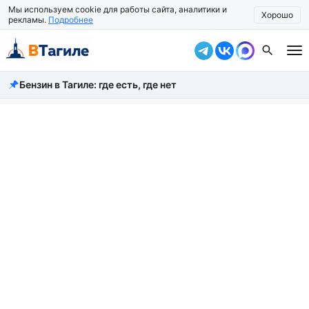
Мы используем cookie для работы сайта, аналитики и
Хорошо
рекламы.
Подробнее
Бензин в Тагиле: где есть, где нет
Все новости
Происшествия
Город
Власть
Жизнь
Экономика
Общество
Рассказать новость