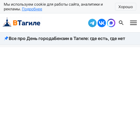
Мы используем cookie для работы сайта, аналитики и
Хорошо
рекламы.
Подробнее
Все про День города
Бензин в Тагиле: где есть, где нет
Все новости
Происшествия
Город
Власть
Жизнь
Экономика
Общество
Рассказать новость