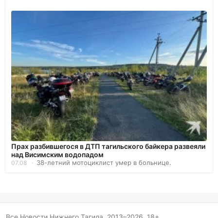
Прах разбившегося в ДТП тагильского байкера развеяли
над Висимским водопадом
38-летний мотоциклист умер в больнице.
07.08
Все Новости Нижнего Тагила, 2013–2026. 18+