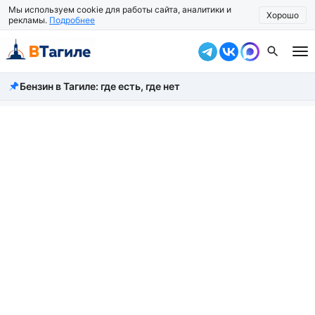
Мы используем cookie для работы сайта, аналитики и
Хорошо
рекламы.
Подробнее
Бензин в Тагиле: где есть, где нет
Все новости
Происшествия
Город
Власть
Жизнь
Экономика
Общество
Рассказать новость