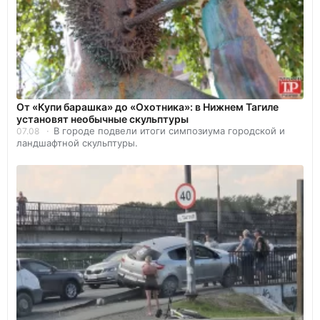
От «Купи барашка» до «Охотника»: в Нижнем Тагиле
установят необычные скульптуры
В городе подвели итоги симпозиума городской и
07.08
ландшафтной скульптуры.