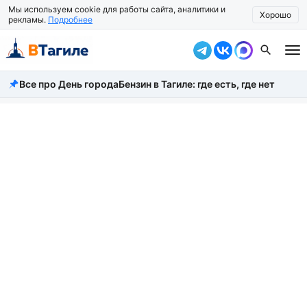
Мы используем cookie для работы сайта, аналитики и
Хорошо
рекламы.
Подробнее
Все про День города
Бензин в Тагиле: где есть, где нет
Все новости
Происшествия
Город
Власть
Жизнь
Экономика
Общество
Рассказать новость